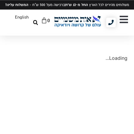
החל מ-12 ש"ח
המשלוח עלינו!
משלוחים מהירים לכל הארץ
ברכישה מעל 500 ש"ח -
English
0
יודאיקה ומתנות
תיקים לטלית ותפילין
סט טלית ותפילין
Loading...