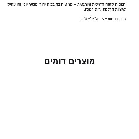
חנוכייה קטנה קלאסית ואותנטית – פריט חובה בבית יהודי מוסיף יופי וחן עתיק
למצוות הדלקת נרות חנוכה.
מידות החנוכייה:
20*15*9 ס"מ.
מוצרים דומים
חנוכייה גל כסוף עם קנים
חנוכייה גל כסוף עם קנים
בגווני בורדו
צבעוניים