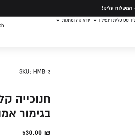
המשלוח עלינו!
ן
סט טלית ותפילין
יודאיקה ומתנות
sh
SKU: HMB-3
חנוכייה קל
בגימור אמו
530.00
₪