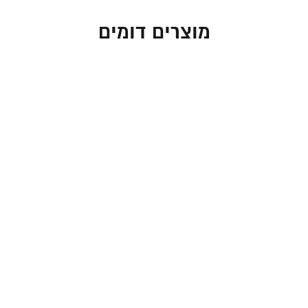
מוצרים דומים
חנוכייה גל כסוף עם קנים
חנוכייה גל כסוף עם קנים
בגווני בורדו
צבעוניים
95.00
₪
95.00
₪