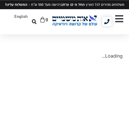
החל מ-12 ש"ח
המשלוח עלינו!
משלוחים מהירים לכל הארץ
ברכישה מעל 500 ש"ח -
English
0
יודאיקה ומתנות
תיקים לטלית ותפילין
סט טלית ותפילין
Loading...