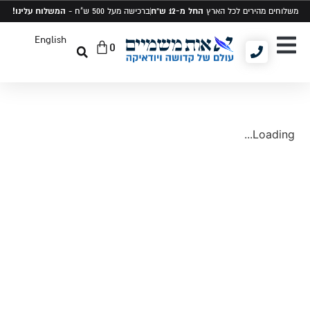
החל מ-12 ש"ח
המשלוח עלינו!
משלוחים מהירים לכל הארץ
ברכישה מעל 500 ש"ח -
English
0
יודאיקה ומתנות
תיקים לטלית ותפילין
סט טלית ותפילין
Loading...