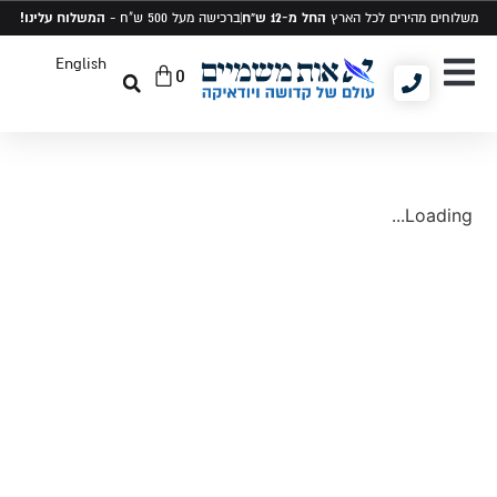
החל מ-12 ש"ח
המשלוח עלינו!
משלוחים מהירים לכל הארץ
ברכישה מעל 500 ש"ח -
English
0
יודאיקה ומתנות
תיקים לטלית ותפילין
סט טלית ותפילין
Loading...