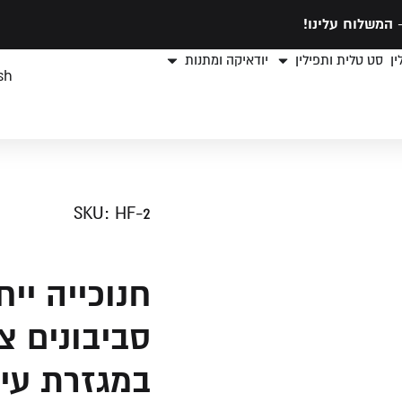
המשלוח עלינו!
ן
סט טלית ותפילין
יודאיקה ומתנות
sh
SKU: HF-2
חנוכייה יי
סביבונים צ
במגזרת עיט