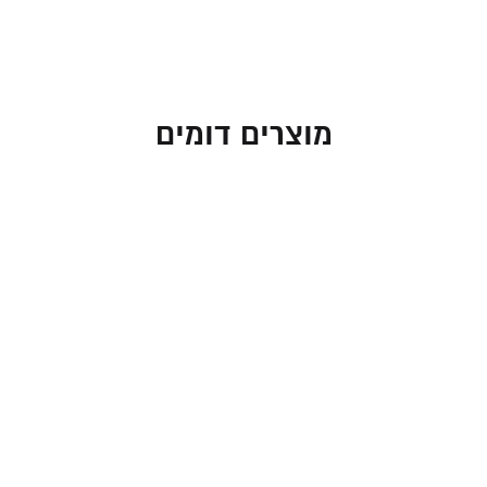
מוצרים דומים
חנוכייה גל כסוף עם קנים
חנוכייה גל כסוף עם קנים
בגווני בורדו
צבעוניים
95.00
₪
95.00
₪