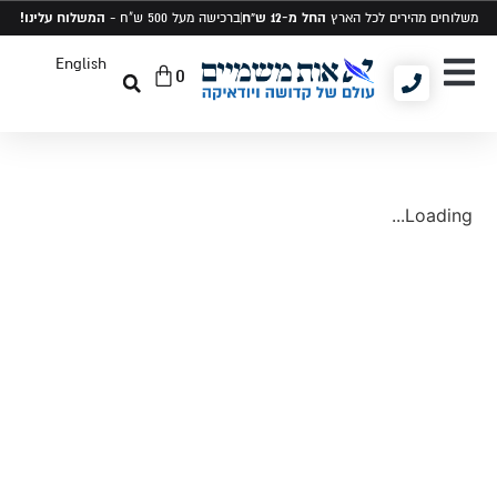
החל מ-12 ש"ח
המשלוח עלינו!
משלוחים מהירים לכל הארץ
ברכישה מעל 500 ש"ח -
English
0
יודאיקה ומתנות
תיקים לטלית ותפילין
סט טלית ותפילין
Loading...