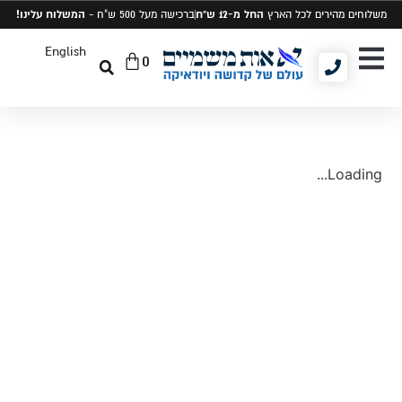
החל מ-12 ש"ח
המשלוח עלינו!
משלוחים מהירים לכל הארץ
ברכישה מעל 500 ש"ח -
English
0
יודאיקה ומתנות
תיקים לטלית ותפילין
סט טלית ותפילין
Loading...