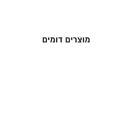
מוצרים דומים
חמסה ברכת העסק
חמסה ברכת הבית ממתכת
ממתכת עם חיתוך לייזר
עם דוגמת "אבני חושן"
"ירושלים"
65.00
₪
65.00
₪