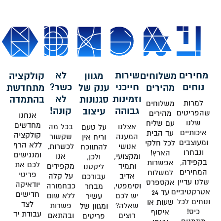
מחירים
שירות
לא
משלוחים
מגוון
קולקציה
נוחים
חייכני
כשר?
מהירים
ענק של
מתחדשת
וזמינות
לא
סגנונות
בהתמדה
למרות
משלוחים
גבוהה
קונה!
עיצוב
שהפריטים
מהירים
אנחנו
שלנו
עם שליח
מחדשים
אצלנו
בכל מה
על טעם
איכותיים
עד הבית
קולקציה
המענה
שקשור
וריח אין
ומעוצבים
לכל חלקי
ללא הרף
אנושי
לכשרות,
להתווכח
ונבחרו
הארץ!
ומנגישים
ומקצועי,
אנו
ולכן,
בקפידה,
אפשרות
לכם את
ותמיד
מקפידים
ליקטנו
המחירים
למשלוח
פריטי
אדיב
על קלה
עבורכם
שלנו עדיין
אקספרס
יודאיקה
וסימפטי,
כבחמורה
מבחר
אטרקטיביים
עד 24
חדישים
יש לכם
ללא שום
עשיר
ונוחים לכל
שעות או
לצד
שאלה?
פשרות
ומגוון של
כיס!
איסוף
עבודת יד
רוצים
ובהתאם
פריטים