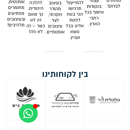
מוזמנים
עצמי
אותנטית,
להתייעץ?
להלכה
בעיצוב
לבדוק!
בנקודות
מחומרים
תרגישו
היהודית.
מהודר
איסוף בכל
מפתיעים
הכי בנוח
כך שאם
ויוקרתי,
רחבי
ובעיצובים
לפנות
זה לא
לצד
הארץ.
מלהיבים!
אלינו בכל
כשר – זה
עיצובים
נושא
לא פה!
אומנותיים.
ועניין.
בין לקוחותינו