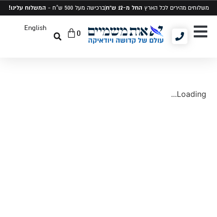
החל מ-12 ש"ח
המשלוח עלינו!
משלוחים מהירים לכל הארץ
ברכישה מעל 500 ש"ח -
English
0
יודאיקה ומתנות
תיקים לטלית ותפילין
סט טלית ותפילין
Loading...