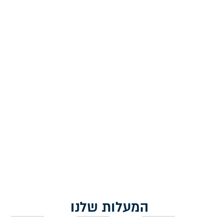
פמוטים לשבת מקרמיקה –
פמוטים לשבת מקרמיקה –
'פשתן'
'תחרה'
230.00
₪
230.00
₪
הוספה לסל
מידע נוסף
המעלות שלנו