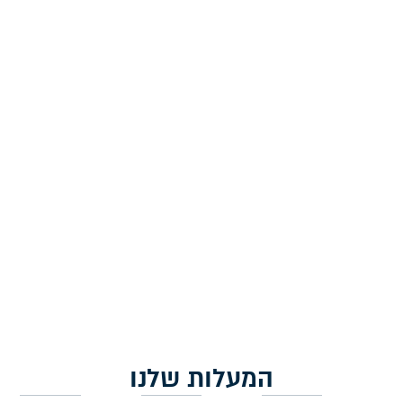
פמוטים לשבת מקרמיקה –
פמוטים לשבת מקרמיקה –
'פשתן'
'תחרה'
230.00
₪
230.00
₪
הוספה לסל
מידע נוסף
המעלות שלנו