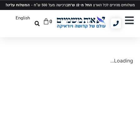
החל מ-12 ש"ח
המשלוח עלינו!
משלוחים מהירים לכל הארץ
ברכישה מעל 500 ש"ח -
English
0
יודאיקה ומתנות
תיקים לטלית ותפילין
סט טלית ותפילין
Loading...