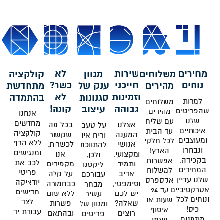
מחירים
שירות
לא
משלוחים
מגוון
קולקציה
נוחים
חייכני
כשר?
מהירים
ענק של
מתחדשת
וזמינות
לא
סגנונות
בהתמדה
למרות
משלוחים
גבוהה
קונה!
עיצוב
שהפריטים
מהירים
אנחנו
שלנו
עם שליח
מחדשים
אצלנו
בכל מה
על טעם
איכותיים
עד הבית
קולקציה
המענה
שקשור
וריח אין
ומעוצבים
לכל חלקי
ללא הרף
אנושי
לכשרות,
להתווכח
ונבחרו
הארץ!
ומנגישים
ומקצועי,
אנו
ולכן,
בקפידה,
אפשרות
לכם את
ותמיד
מקפידים
ליקטנו
המחירים
למשלוח
פריטי
אדיב
על קלה
עבורכם
שלנו עדיין
אקספרס
יודאיקה
וסימפטי,
כבחמורה
מבחר
אטרקטיביים
עד 24
חדישים
יש לכם
ללא שום
עשיר
ונוחים לכל
שעות או
לצד
שאלה?
פשרות
ומגוון של
כיס!
איסוף
עבודת יד
רוצים
ובהתאם
פריטים
מוזמנים
עצמי