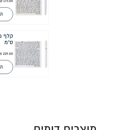
₪
175.00
הו
ס"מ
₪
229.00
הו
מוצרים דומים