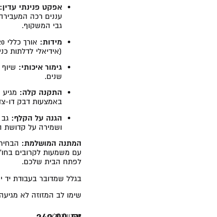
אפקט פנינתי עדין:
עננים רכה המעבירה 
גבי המשקוף.
מידות:
(אידיאלי לדלתות כנ
גימור איכותי:
שיוף ו
שנים.
התקנה קלה:
מגיע מ
באמצעות דבק דו-צדד
הגנה על הקלף:
גב 
ושמירה על קדושת ה
המתנה המושלמת:
הבחירה
עם משמעות לקרובים בחו"ל
לפתח הבית שלכם.
בגלל שמדובר בעבודת יד י
שימו לב המזוזה לא מגיעה
249.00
₪
אחרון במלאי