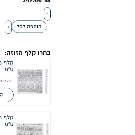
-
הוספה לסל
+
בחרו קלף מזוזה:
ס"מ
₪
159.00
הו
ס"מ