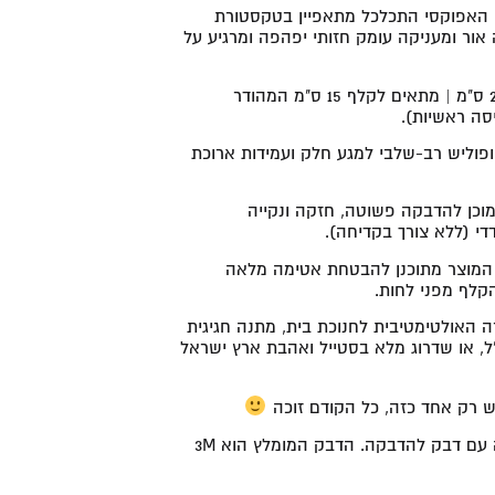
האפוקסי התכלכל מתאפיין בטקסטורת
אור ומעניקה עומק חזותי יפהפה ומרגיע על
אורך כללי 20 ס"מ | מתאים לקלף 15 ס"מ המהודר
יסה ראשיות).
פוליש רב-שלבי למגע חלק ועמידות ארוכת
וכן להדבקה פשוטה, חזקה ונקייה
י (ללא צורך בקדיחה).
המוצר מתוכנן להבטחת אטימה מלאה
קלף מפני לחות.
 האולטימטיבית לחנוכת בית, מתנה חגיגית
, או שדרוג מלא בסטייל ואהבת ארץ ישראל
ש רק אחד כזה, כל הקודם זוכה
 עם דבק להדבקה. הדבק המומלץ הוא 3M