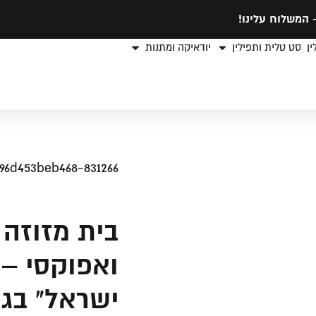
המשלוח עלינו!
ן
סט טלית ותפילין
יודאיקה ומתנות
96d453beb468-831266
בית מזוזה 
ואפוקסי –
ישראל" בגו