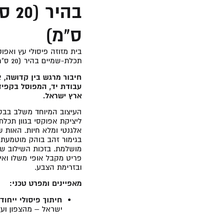
ס"מ)
בית מזוזה פיסולי עץ ואפו
תכלת-שמיים בהיר (20 ס"מ | לקלף 15 ס"מ)
חיבור מרגש בין קדושה, צ
עבודת יד, המפוסל בקפיד
ארץ ישראל.
העיצוב המיוחד משלב בבס
ליציקת אפוקסי בגוון תכלת
אלגנטי ומלא חיות. האות ש
בגימור זהב בוהק מוטמעת 
מושלמת. בזכות השילוב של
פריט מקבל אופי משלו ואי
ובזרימת הצבע.
מאפיינים ומפרט טכני:
חיתוך פיסולי ייחודי
ישראל – מהצפון ועד