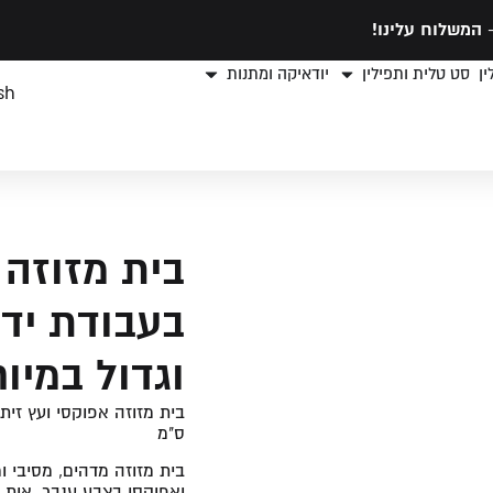
המשלוח עלינו!
ן
סט טלית ותפילין
יודאיקה ומתנות
sh
בית מזוזה 
בעבודת יד 
וגדול במיוחד 38
ס"מ
בית מזוזה מדהים, מסיבי ו
ואפוקסי בצבע ענבר, אות 