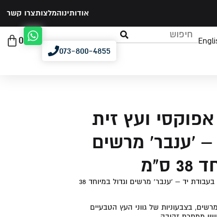
אודותינו
המלצות
צרו קשר
0
Engli
073-800-4855
אפוקסי ועץ זית
– 'ענבר' מרשים
 ס"מ
בית מזוזה אפוקסי ועץ זית בעבודת יד – 'ענבר' מרשים וגדול במיוחד 38
מרשים, בצבעוניות של גווני העץ הטבעיים
שין ממתכת זהובה.