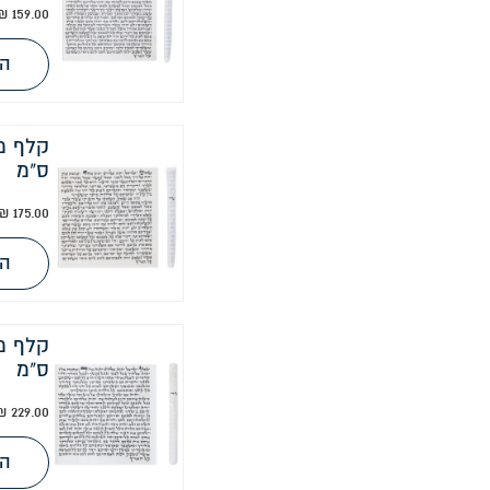
₪
159.00
הו
ס"מ
₪
175.00
הו
ס"מ
₪
229.00
הו