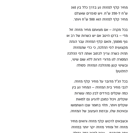
מחיר קלף למזוזה נע בדרך כלל בין 140
ש"ח ל-350 ש"ח. ויש סופרים שאצלם
מחיר קלף למזוזה הוא 500 ש"ח ויותר.
בכל מקרה – אם מצאתם מחיר מזוזה זול
מדי – בדקו היטב אם יש כשרות של רב או
גוף מוסמך, והאם קלף המזוזה עבר הגהה
מקצועית לפי ההלכה, כי כדי שהמזוזה
תהיה כשרה צריך לכתוב אותה לפי ההלכה
המסורה לנו מדורי דורות ללא שום שינוי,
ובשינוי קטן מההלכה המזוזה פסולה
לחלוטין!
בכל הנ"ל מדובר על מחיר קלף מזוזה.
לגבי מחיר בית המזוזה – המחיר נע בין
כמה שקלים בודדים לבין כמה עשרות
שקלים, ויכול כמובן להגיע גם למאות
שקלים ויותר, תלוי בחומר שבו השתמשו
ובאיכות שלו, וברמת העיצוב של המזוזה.
וכשבאים לרכוש קלף מזוזה ורואים מחיר
מזוזה זול ומחיר מזוזה יקר יותר במזוזה