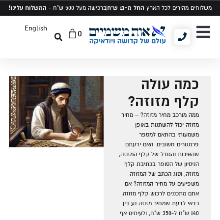
החל מ-12 ש"ח
המשלוח עלינו!
משלוחים מהירים לכל הארץ
ברכישה מעל 500 ש"ח -
English
0
יודאיקה ומתנות
תיקים לטלית ותפילין
סט טלית ותפילין
כמה עולה
קלף מזוזה?
ממה מורכב מחיר מזוזה? – מחיר
מזוזה יכול להשתנות באופן
משמעותי בהתאם למספר
פרמטרים חשובים. האם ידעתם
שהאיכות והגודל של קלף המזוזה,
הניסיון של הסופר בכתיבת קלף
מזוזה, וסוג הכתב של המזוזה
משפיעים על מחיר המזוזה? אם
אתם מתכננים לרכוש קלף מזוזה,
כדאי לדעת שמחיר מזוזה נע בין
140 ש"ח ל-350 ש"ח, ולעיתים אף