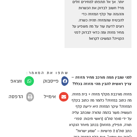
יותר. אך אל תתפתו למחירים זולים
מדי! חשוב לבדוק את הכשרות
וההגהה של קלף המזוזה כדי
להבטיח שהמזוזה תהיה כשרה.
רוצים לדעת עוד על מה משפיע על
מחיר מזוזה ומה כדאי לבדוק לפני
הקנייה? המשיכו לקרוא!
שתפו את המאמר:
לפני שנבין ממה מורכב מחיר מזוזה –
פייסבוק
ווצאפ
צריך ראשית להבין מהי מזוזה בכלל?
מזוזה מורכבת מקלף מזוזה + בית מזוזה.
אימייל
הדפסה
מה כתוב במזוזה? כלומר מה כתוב בקלף
המזוזה? עיקר המזוזה היא יריעת קלף
העשויה מעור בהמה טהורה שנכתב עליה
על ידי סופר סת"ם (ראשי תיבות: ספרי
תורה, תפילין, מזוזות) בכתב מיוחד הנקרא
כתב סת"ם 2 פרשיות – "שמע ישראל"