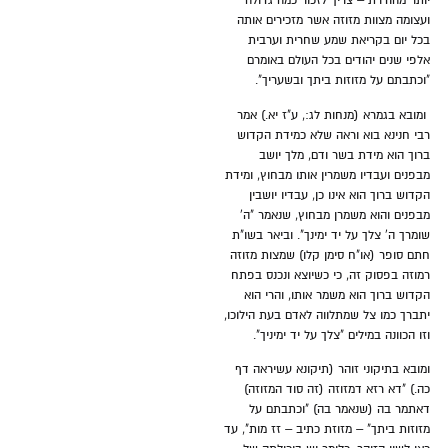
יותר מהודרת – צריך לזכור כמה גדולה
ועצומה מצוות מזוזה אשר מזכירים אותה
בכל יום בקריאת שמע שחרית וערבית
אלפי שנים יהודים בכל העולם באומרם
"וכתבתם על מזוזות ביתך ובשעריך".
ומובא בגמרא (מנחות לג:, ע"ז יא.) אמר
רבי חנינא בוא וראה שלא כמידת הקדוש
ברוך הוא מידת בשר ודם, מלך יושב
מבפנים ועבדיו משמרין אותו מבחוץ, ומידת
הקדוש ברוך הוא אינו כן, עבדיו יושבין
מבפנים והוא משמרן מבחוץ, שנאמר "ה'
שומרך ה' צלך על יד ימינך". וביאר בשו"ת
חתם סופר (או"ח סימן קלו) שמצות מזוזה
רמוזה בפסוק זה, כי כשיוצא ונכנס בפתח
הקדוש ברוך הוא משמר אותו, והרי הוא
יתברך כמו צל שמתלווה לאדם בעת הילוכו,
וזו הכוונה במילים "צלך על יד ימיניך".
ומובא בתיקוני זוהר (תיקונא עשיראה דף
כה.) "דא רזא דמזוזה (זה סוד המזוזה)
דאתמר בה (שנאמר בה) "וכתבתם על
מזוזות ביתך" – מזוזת כתיב – זז מות", עד