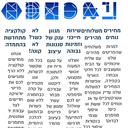
מחירים
שירות
לא
משלוחים
מגוון
קולקציה
נוחים
חייכני
כשר?
מהירים
ענק של
מתחדשת
וזמינות
לא
סגנונות
בהתמדה
למרות
משלוחים
גבוהה
קונה!
עיצוב
שהפריטים
מהירים
אנחנו
שלנו
עם שליח
מחדשים
אצלנו
בכל מה
על טעם
איכותיים
עד הבית
קולקציה
המענה
שקשור
וריח אין
ומעוצבים
לכל חלקי
ללא הרף
אנושי
לכשרות,
להתווכח
ונבחרו
הארץ!
ומנגישים
ומקצועי,
אנו
ולכן,
בקפידה,
אפשרות
לכם את
ותמיד
מקפידים
ליקטנו
המחירים
למשלוח
פריטי
אדיב
על קלה
עבורכם
שלנו עדיין
אקספרס
יודאיקה
וסימפטי,
כבחמורה
מבחר
אטרקטיביים
עד 24
חדישים
יש לכם
ללא שום
עשיר
ונוחים לכל
שעות או
לצד
שאלה?
פשרות
ומגוון של
כיס!
איסוף
עבודת יד
רוצים
ובהתאם
פריטים
מוזמנים
עצמי
אותנטית,
להתייעץ?
להלכה
בעיצוב
לבדוק!
בנקודות
מחומרים
תרגישו
היהודית.
מהודר
איסוף בכל