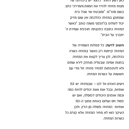
כאן לשון הזוהר. כלומר יש ביכולתה של
מצות מזוזה להזיז את המוות.והמרדכי כתב
בשם מהר"ם: "ומובטח אני שכל בית
שמתוקן במזוזה כהלכתה אין שום מזיק
יכול לשלוט בו"הכסף משנה כותב "כאשר
המזוזה כתובה כתקנתה חופפת שמירת ה'
יתברך על הבית".
חשוב לדעת:
כל סגולות השמירה של
המזוזה קיימות רק כאשר במזוזה כשרה
כהלכתה, לכן צריך לקנות את המזוזה
בחנות אמינה שבעליה מוחזק לירא שמים
ולא להתפתות למחיר מזוזה זול מדי עם
חששות על כשרות המזוזה.
וישים האדם אל לבו – שבמזוזה יש 713
אותיות, ובכל אות ואות יכולים להיות כמה
וכמה אופנים היכולים לפוסלה, ואם יש
פסול חס ושלום באחת מתוך ה-713
אותיות המזוזה פסולה מן הדין. ולכן
העיקר הוא לא מחיר המזוזה אלא קודם כל
כשרות המזוזה.